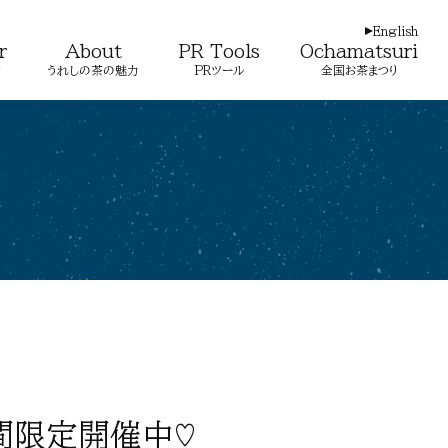
English
店
うれしの茶の魅力
PRツール
全国お茶まつり
期間限定開催中♡