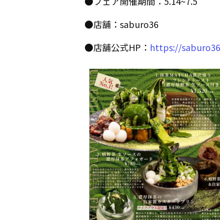
●フェア開催期間：5.14~7.5
●店舗：saburo36
●店舗公式HP：
https://saburo3